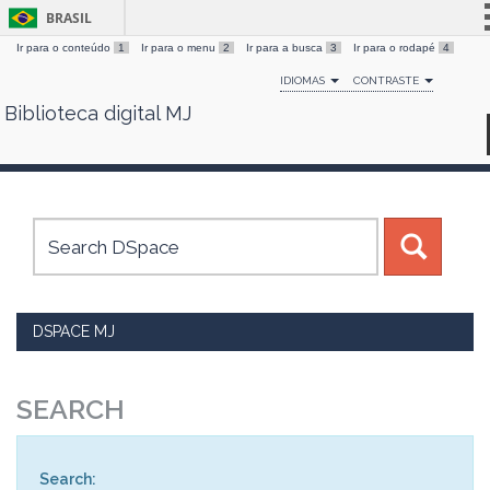
BRASIL
Ir para o conteúdo
1
Ir para o menu
2
Ir para a busca
3
Ir para o rodapé
4
Simplifique!
IDIOMAS
CONTRASTE
Comunica BR
Biblioteca digital MJ
Skip
Participe
navigation
Acesso à informação
Legislação
Canais
DSPACE MJ
SEARCH
Search: