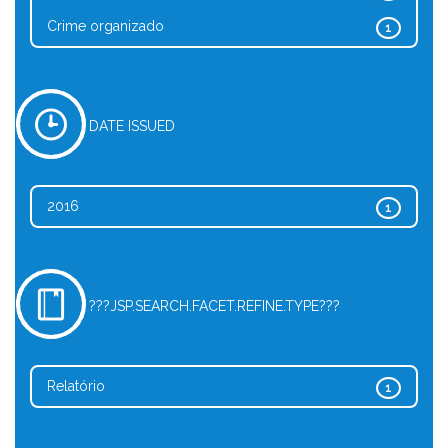
Crime organizado
1
DATE ISSUED
2016
1
???JSP.SEARCH.FACET.REFINE.TYPE???
Relatório
1