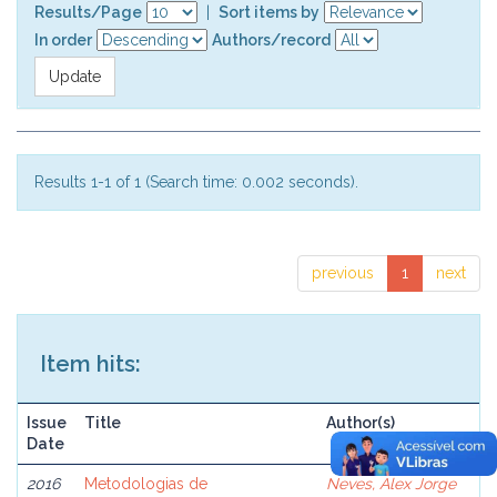
Results/Page
|
Sort items by
In order
Authors/record
Results 1-1 of 1 (Search time: 0.002 seconds).
previous
1
next
Item hits:
Issue
Title
Author(s)
Date
2016
Metodologias de
Neves, Alex Jorge