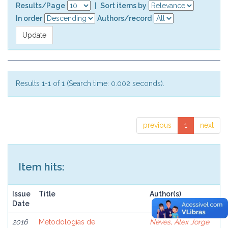
Results/Page
|
Sort items by
In order
Authors/record
Results 1-1 of 1 (Search time: 0.002 seconds).
previous
1
next
Item hits:
Issue
Title
Author(s)
Date
2016
Metodologias de
Neves, Alex Jorge