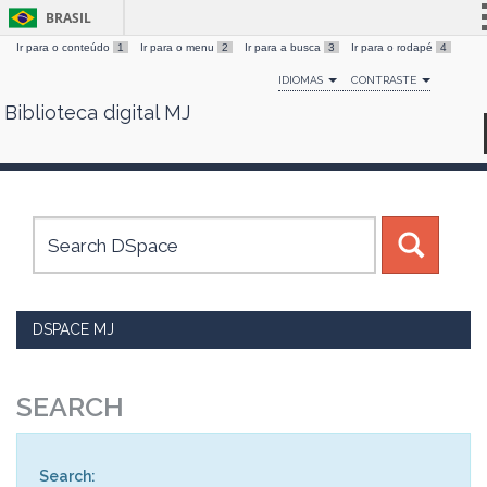
BRASIL
Ir para o conteúdo
1
Ir para o menu
2
Ir para a busca
3
Ir para o rodapé
4
Simplifique!
IDIOMAS
CONTRASTE
Comunica BR
Biblioteca digital MJ
Skip
Participe
navigation
Acesso à informação
Legislação
Canais
DSPACE MJ
SEARCH
Search: