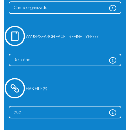
Crime organizado
1
???JSP.SEARCH.FACET.REFINE.TYPE???
Relatório
1
HAS FILE(S)
true
1