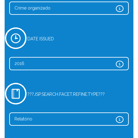
Crime organizado
1
DATE ISSUED
2016
1
???JSP.SEARCH.FACET.REFINE.TYPE???
Relatório
1