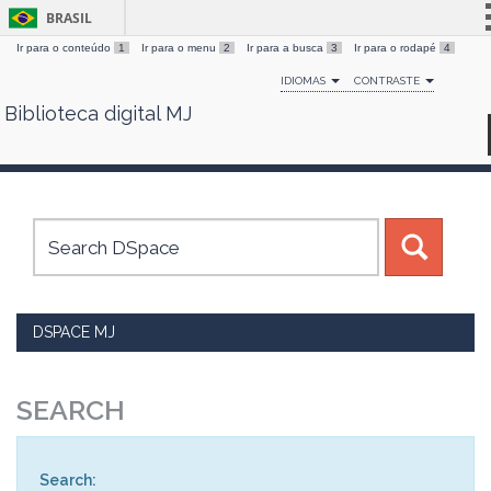
BRASIL
Ir para o conteúdo
1
Ir para o menu
2
Ir para a busca
3
Ir para o rodapé
4
Simplifique!
IDIOMAS
CONTRASTE
Comunica BR
Biblioteca digital MJ
Skip
Participe
navigation
Acesso à informação
Legislação
Canais
DSPACE MJ
SEARCH
Search: