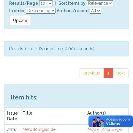
Results/Page
|
Sort items by
In order
Authors/record
Results 1-1 of 1 (Search time: 0.001 seconds).
previous
1
next
Item hits:
Issue
Title
Author(s)
Date
2016
Metodologias de
Neves, Alex Jorge