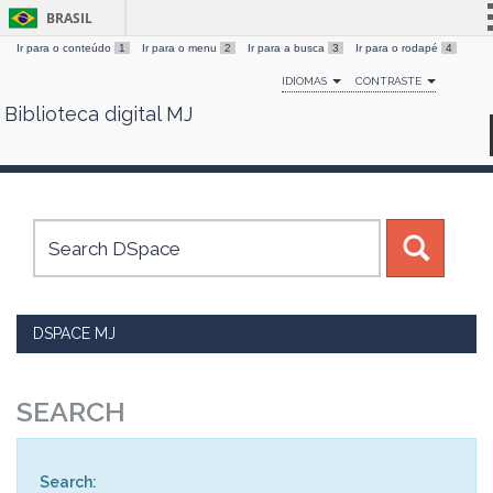
BRASIL
Ir para o conteúdo
1
Ir para o menu
2
Ir para a busca
3
Ir para o rodapé
4
Simplifique!
IDIOMAS
CONTRASTE
Comunica BR
Biblioteca digital MJ
Skip
Participe
navigation
Acesso à informação
Legislação
Canais
DSPACE MJ
SEARCH
Search: