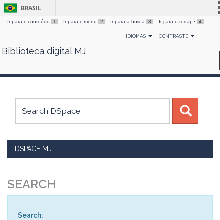
BRASIL
Ir para o conteúdo
1
Ir para o menu
2
Ir para a busca
3
Ir para o rodapé
4
Simplifique!
IDIOMAS
CONTRASTE
Comunica BR
Biblioteca digital MJ
Skip
Participe
navigation
Acesso à informação
Legislação
Canais
DSPACE MJ
SEARCH
Search: