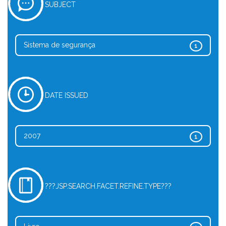
SUBJECT
Sistema de segurança
1
DATE ISSUED
2007
1
???JSP.SEARCH.FACET.REFINE.TYPE???