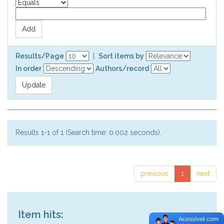
Results/Page
|
Sort items by
In order
Authors/record
Results 1-1 of 1 (Search time: 0.002 seconds).
previous
1
next
Item hits: