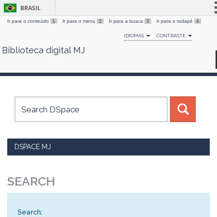
BRASIL
Ir para o conteúdo
1
Ir para o menu
2
Ir para a busca
3
Ir para o rodapé
4
Simplifique!
IDIOMAS
CONTRASTE
Comunica BR
Biblioteca digital MJ
Skip
Participe
navigation
Acesso à informação
Legislação
Canais
DSPACE MJ
SEARCH
Search: