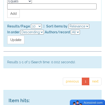
Results/Page
|
Sort items by
In order
Authors/record
Results 1-1 of 1 (Search time: 0.002 seconds).
previous
1
next
Item hits: