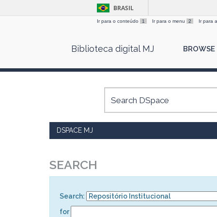
BRASIL
Ir para o conteúdo
1
Ir para o menu
2
Ir para
Skip
Biblioteca digital MJ
BROWSE
navigation
DSPACE MJ
SEARCH
Search:
for