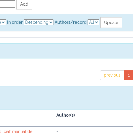
In order
Authors/record
previous
1
Author(s)
licial: manual de
-