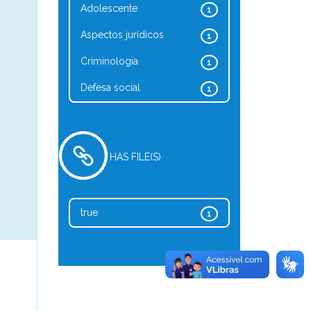
Adolescente
1
Aspectos jurídicos
1
Criminologia
1
Defesa social
1
HAS FILE(S)
true
1