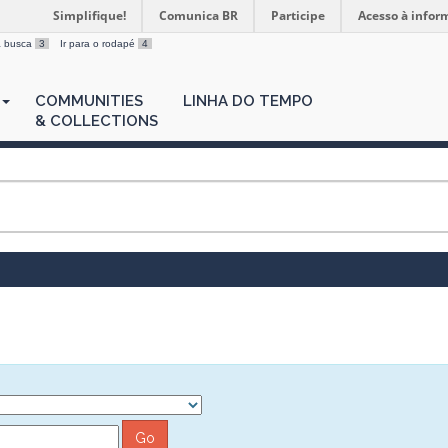
Simplifique!
Comunica BR
Participe
Acesso à infor
 a busca
3
Ir para o rodapé
4
COMMUNITIES
LINHA DO TEMPO
& COLLECTIONS