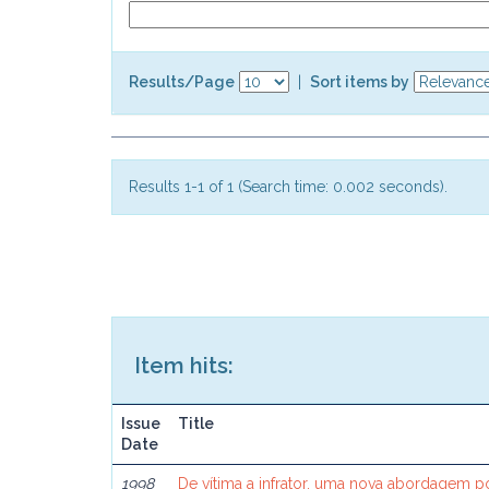
Results/Page
|
Sort items by
Results 1-1 of 1 (Search time: 0.002 seconds).
Item hits:
Issue
Title
Date
1998
De vítima a infrator, uma nova abordagem po