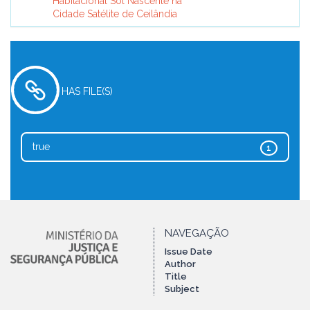
Habitacional Sol Nascente na
Cidade Satélite de Ceilândia
HAS FILE(S)
true
1
NAVEGAÇÃO
Issue Date
Author
Title
Subject