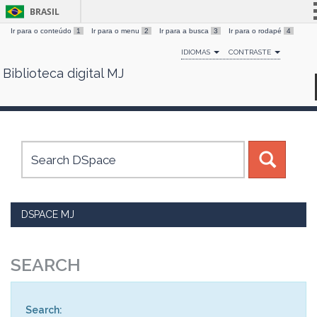
BRASIL
Ir para o conteúdo
1
Ir para o menu
2
Ir para a busca
3
Ir para o rodapé
4
Simplifique!
IDIOMAS
CONTRASTE
Comunica BR
Biblioteca digital MJ
Skip
Participe
navigation
Acesso à informação
Legislação
Canais
DSPACE MJ
SEARCH
Search: