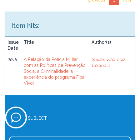
previous
1
next
Item hits:
Issue
Title
Author(s)
Date
2018
A Relação da Polícia Militar
Souza, Vitor Luiz
com as Políticas de Prevenção
Coelho e
Social à Criminalidade: a
experiência do programa Fica
Vivo!
SUBJECT