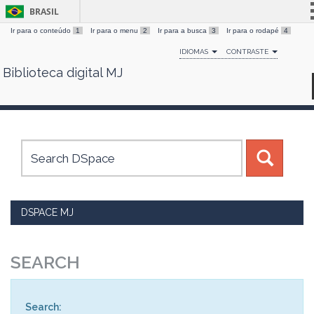
BRASIL
Ir para o conteúdo
1
Ir para o menu
2
Ir para a busca
3
Ir para o rodapé
4
Simplifique!
IDIOMAS
CONTRASTE
Comunica BR
Biblioteca digital MJ
Skip
Participe
navigation
Acesso à informação
Legislação
Canais
DSPACE MJ
SEARCH
Search: