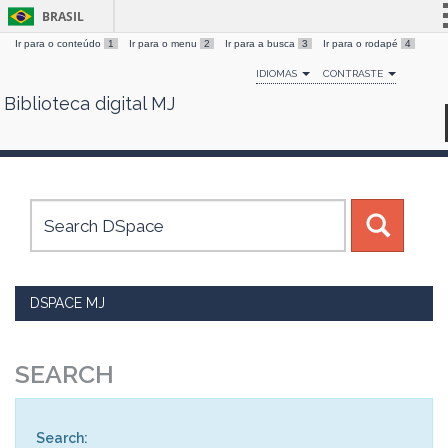
BRASIL
Ir para o conteúdo
1
Ir para o menu
2
Ir para a busca
3
Ir para o rodapé
4
Simplifique!
IDIOMAS
CONTRASTE
Comunica BR
Biblioteca digital MJ
Skip
Participe
navigation
Acesso à informação
Legislação
Canais
DSPACE MJ
SEARCH
Search: