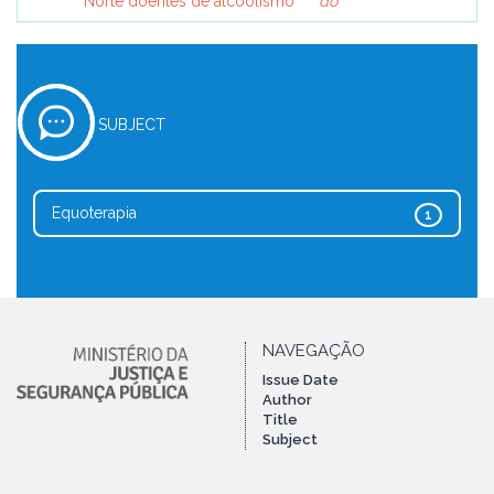
Norte doentes de alcoolismo
do
SUBJECT
Equoterapia
1
NAVEGAÇÃO
Issue Date
Author
Title
Subject