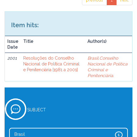
previous
1
next
Item hits:
Issue
Title
Author(s)
Date
2001
Resoluções do Conselho
Brasil.Conselho
Nacional de Política Criminal
Nacional de Política
e Penitenciária [1981 a 2001]
Criminal e
Penitenciária.
SUBJECT
Brasil
1