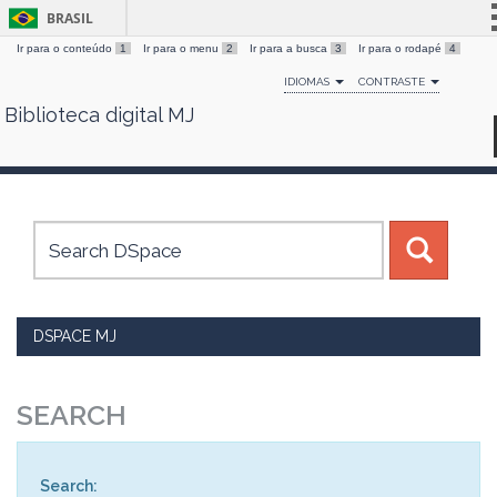
BRASIL
Ir para o conteúdo
1
Ir para o menu
2
Ir para a busca
3
Ir para o rodapé
4
Simplifique!
IDIOMAS
CONTRASTE
Comunica BR
Biblioteca digital MJ
Skip
Participe
navigation
Acesso à informação
Legislação
Canais
DSPACE MJ
SEARCH
Search: