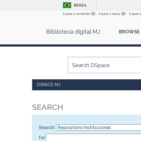
BRASIL
Ir para o conteúdo
1
Ir para o menu
2
Ir para
Skip
Biblioteca digital MJ
BROWSE
navigation
DSPACE MJ
SEARCH
Search:
for