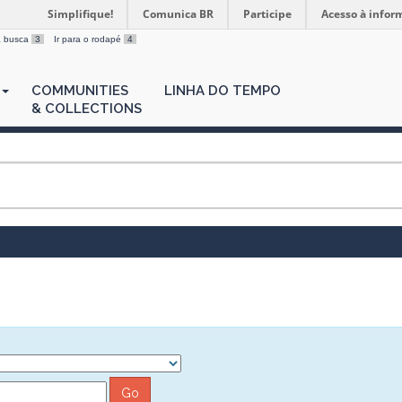
Simplifique!
Comunica BR
Participe
Acesso à infor
 a busca
3
Ir para o rodapé
4
COMMUNITIES
LINHA DO TEMPO
& COLLECTIONS