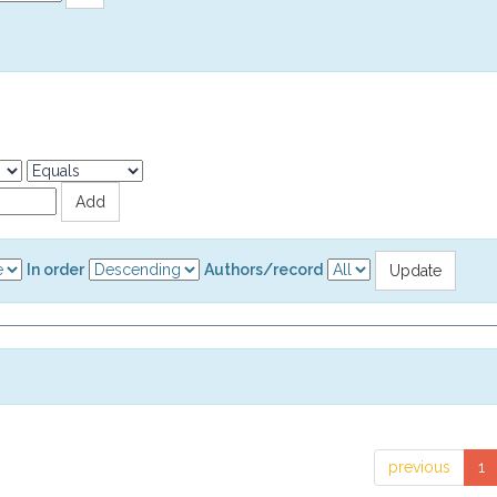
In order
Authors/record
previous
1