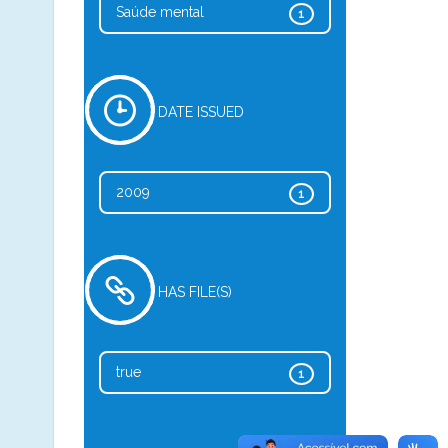
Saúde mental
1
DATE ISSUED
2009
1
HAS FILE(S)
true
1