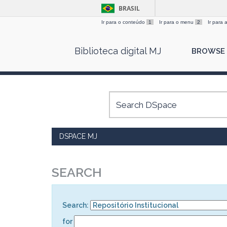
BRASIL
Ir para o conteúdo
1
Ir para o menu
2
Ir para
Skip
Biblioteca digital MJ
BROWSE
navigation
DSPACE MJ
SEARCH
Search:
for