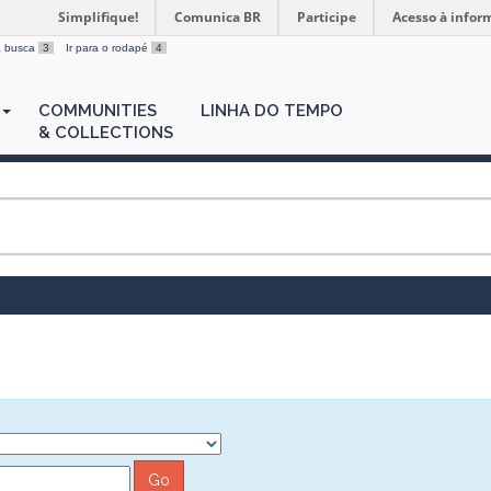
Simplifique!
Comunica BR
Participe
Acesso à infor
 a busca
3
Ir para o rodapé
4
COMMUNITIES
LINHA DO TEMPO
& COLLECTIONS