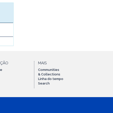
AÇÃO
MAIS
te
Communities
& Collections
Linha do tempo
Search