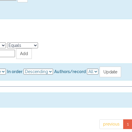
In order
Authors/record
previous
1