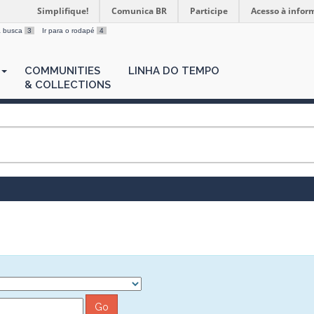
Simplifique!
Comunica BR
Participe
Acesso à infor
 a busca
3
Ir para o rodapé
4
COMMUNITIES
LINHA DO TEMPO
& COLLECTIONS