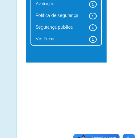
Avaliação
1
Política de segurança
1
Segurança pública
1
Violência
1