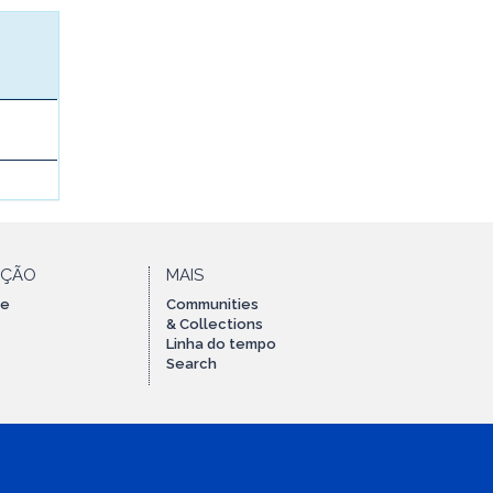
AÇÃO
MAIS
te
Communities
& Collections
Linha do tempo
Search