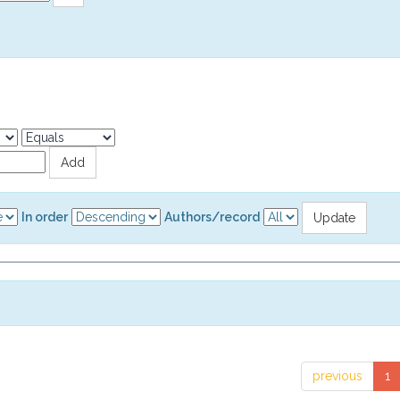
In order
Authors/record
previous
1