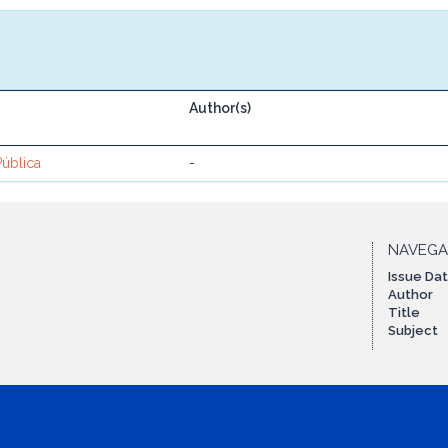
Author(s)
Pública
-
NAVEG
Issue Da
Author
Title
Subject