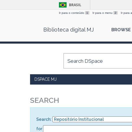
BRASIL
Ir para o conteúdo
1
Ir para o menu
2
Ir para
Skip
Biblioteca digital MJ
BROWSE
navigation
DSPACE MJ
SEARCH
Search:
for