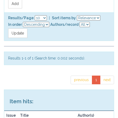
Results/Page
|
Sort items by
In order
Authors/record
Results 1-1 of 1 (Search time: 0.002 seconds).
previous
1
next
Item hits:
Issue
Title
Author(s)