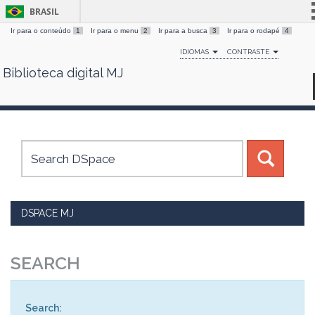
BRASIL
Ir para o conteúdo
1
Ir para o menu
2
Ir para a busca
3
Ir para o rodapé
4
Simplifique!
IDIOMAS
CONTRASTE
Comunica BR
Biblioteca digital MJ
Skip
Participe
navigation
Acesso à informação
Legislação
Canais
DSPACE MJ
SEARCH
Search: