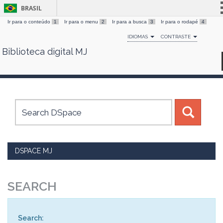
BRASIL
Ir para o conteúdo
1
Ir para o menu
2
Ir para a busca
3
Ir para o rodapé
4
Simplifique!
IDIOMAS
CONTRASTE
Comunica BR
Biblioteca digital MJ
Skip
Participe
navigation
Acesso à informação
Legislação
Canais
DSPACE MJ
SEARCH
Search: