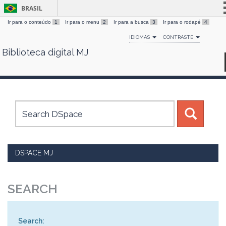
BRASIL
Ir para o conteúdo
1
Ir para o menu
2
Ir para a busca
3
Ir para o rodapé
4
Simplifique!
IDIOMAS
CONTRASTE
Comunica BR
Biblioteca digital MJ
Skip
Participe
navigation
Acesso à informação
Legislação
Canais
DSPACE MJ
SEARCH
Search: