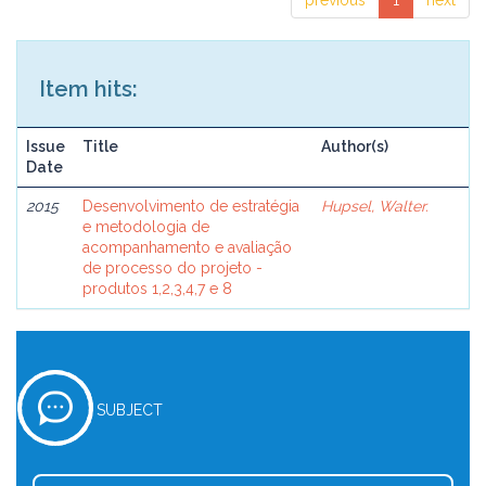
previous
1
next
Item hits:
Issue
Title
Author(s)
Date
2015
Desenvolvimento de estratégia
Hupsel, Walter.
e metodologia de
acompanhamento e avaliação
de processo do projeto -
produtos 1,2,3,4,7 e 8
SUBJECT