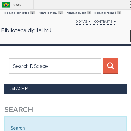
BRASIL
Ir para o conteúdo
1
Ir para o menu
2
Ir para a busca
3
Ir para o rodapé
4
Simplifique!
IDIOMAS
CONTRASTE
Comunica BR
Biblioteca digital MJ
Skip
Participe
navigation
Acesso à informação
Legislação
Canais
DSPACE MJ
SEARCH
Search: