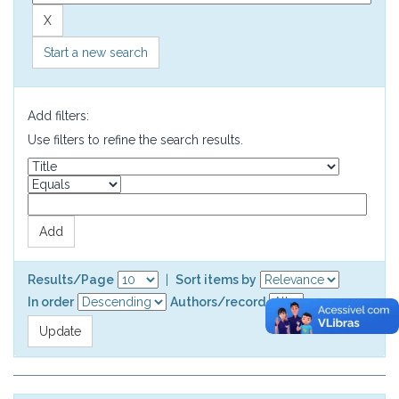
Start a new search
Add filters:
Use filters to refine the search results.
Results/Page
|
Sort items by
In order
Authors/record