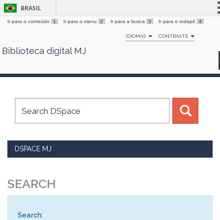
BRASIL
Ir para o conteúdo
1
Ir para o menu
2
Ir para a busca
3
Ir para o rodapé
4
Simplifique!
IDIOMAS
CONTRASTE
Comunica BR
Biblioteca digital MJ
Skip
Participe
navigation
Acesso à informação
Legislação
Canais
DSPACE MJ
SEARCH
Search: