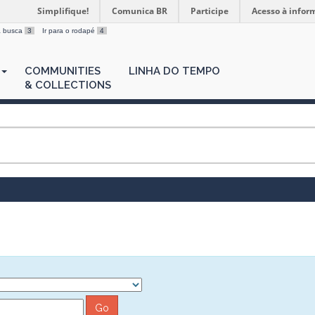
Simplifique!
Comunica BR
Participe
Acesso à infor
 a busca
3
Ir para o rodapé
4
COMMUNITIES
LINHA DO TEMPO
& COLLECTIONS