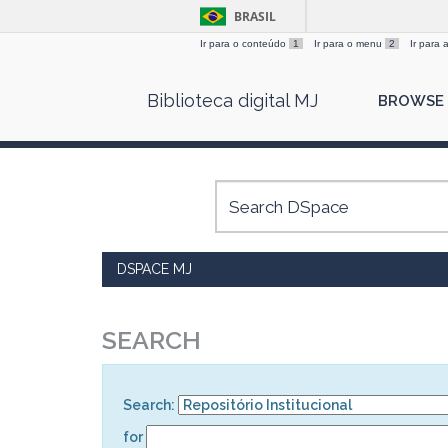
BRASIL
Ir para o conteúdo
1
Ir para o menu
2
Ir para
Skip
Biblioteca digital MJ
BROWSE
navigation
DSPACE MJ
SEARCH
Search:
for