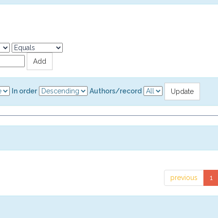
In order
Authors/record
previous
1