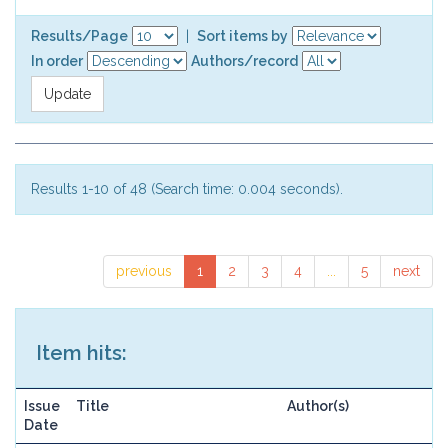
Results/Page
|
Sort items by
In order
Authors/record
Results 1-10 of 48 (Search time: 0.004 seconds).
previous
1
2
3
4
...
5
next
Item hits:
Issue
Title
Author(s)
Date