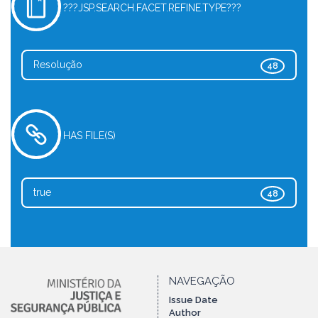
???JSP.SEARCH.FACET.REFINE.TYPE???
Resolução
48
HAS FILE(S)
true
48
NAVEGAÇÃO
Issue Date
Author