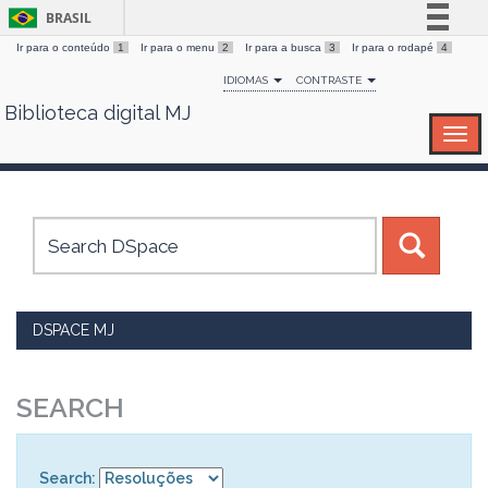
BRASIL
Ir para o conteúdo
1
Ir para o menu
2
Ir para a busca
3
Ir para o rodapé
4
Simplifique!
IDIOMAS
CONTRASTE
Comunica BR
Biblioteca digital MJ
Skip
Participe
navigation
Acesso à informação
Legislação
Canais
DSPACE MJ
SEARCH
Search: