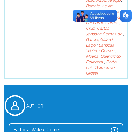
João Paulo Araújo.
;
Barreto, Kevin
Alves.
;
Silva, Mayda
de Castro.
;
Segedi,
Leonardo Correa.
;
Cruz, Carlos
Janssen Gomes da.
;
Garcia, Giliard
Lago.
;
Barbosa,
Welere Gomes.
;
Molina, Guilherme
Eckhardt.
;
Porto,
Luiz Guilherme
Grossi.
AUTHOR
Barbosa, Welere Gomes.
1