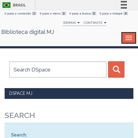
BRASIL
Ir para o conteúdo
1
Ir para o menu
2
Ir para a busca
3
Ir para o rodapé
4
Simplifique!
IDIOMAS
CONTRASTE
Comunica BR
Biblioteca digital MJ
Skip
Participe
navigation
Acesso à informação
Legislação
Canais
DSPACE MJ
SEARCH
Search: