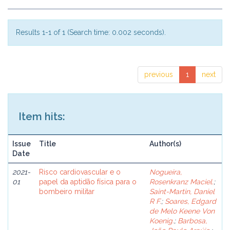
Results 1-1 of 1 (Search time: 0.002 seconds).
previous
1
next
Item hits:
Issue
Title
Author(s)
Date
2021-
Risco cardiovascular e o
Nogueira,
01
papel da aptidão física para o
Rosenkranz Maciel.
;
bombeiro militar
Saint-Martin, Daniel
R F.
;
Soares, Edgard
de Melo Keene Von
Koenig.
;
Barbosa,