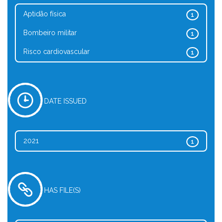
Aptidão física
1
Bombeiro militar
1
Risco cardiovascular
1
DATE ISSUED
2021
1
HAS FILE(S)