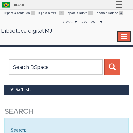
BRASIL
Ir para o conteúdo
1
Ir para o menu
2
Ir para a busca
3
Ir para o rodapé
4
Simplifique!
IDIOMAS
CONTRASTE
Comunica BR
Biblioteca digital MJ
Skip
Participe
navigation
Acesso à informação
Legislação
Canais
DSPACE MJ
SEARCH
Search: