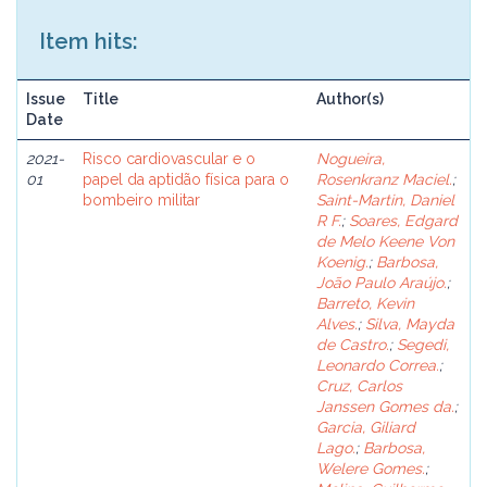
Item hits:
Issue
Title
Author(s)
Date
2021-
Risco cardiovascular e o
Nogueira,
01
papel da aptidão física para o
Rosenkranz Maciel.
;
bombeiro militar
Saint-Martin, Daniel
R F.
;
Soares, Edgard
de Melo Keene Von
Koenig.
;
Barbosa,
João Paulo Araújo.
;
Barreto, Kevin
Alves.
;
Silva, Mayda
de Castro.
;
Segedi,
Leonardo Correa.
;
Cruz, Carlos
Janssen Gomes da.
;
Garcia, Giliard
Lago.
;
Barbosa,
Welere Gomes.
;