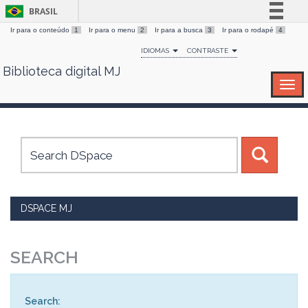
BRASIL
Ir para o conteúdo
1
Ir para o menu
2
Ir para a busca
3
Ir para o rodapé
4
Simplifique!
IDIOMAS
CONTRASTE
Comunica BR
Biblioteca digital MJ
Skip
Participe
navigation
Acesso à informação
Legislação
Canais
DSPACE MJ
SEARCH
Search: