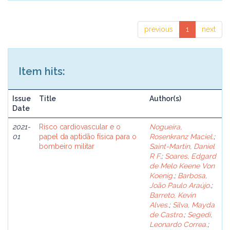
previous
1
next
Item hits:
Issue
Title
Author(s)
Date
2021-
Risco cardiovascular e o
Nogueira,
01
papel da aptidão física para o
Rosenkranz Maciel.
;
bombeiro militar
Saint-Martin, Daniel
R F.
;
Soares, Edgard
de Melo Keene Von
Koenig.
;
Barbosa,
João Paulo Araújo.
;
Barreto, Kevin
Alves.
;
Silva, Mayda
de Castro.
;
Segedi,
Leonardo Correa.
;