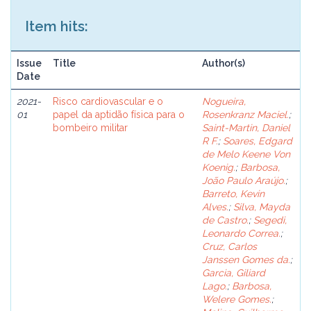
Item hits:
Issue
Title
Author(s)
Date
2021-
Risco cardiovascular e o
Nogueira,
01
papel da aptidão física para o
Rosenkranz Maciel.
;
bombeiro militar
Saint-Martin, Daniel
R F.
;
Soares, Edgard
de Melo Keene Von
Koenig.
;
Barbosa,
João Paulo Araújo.
;
Barreto, Kevin
Alves.
;
Silva, Mayda
de Castro.
;
Segedi,
Leonardo Correa.
;
Cruz, Carlos
Janssen Gomes da.
;
Garcia, Giliard
Lago.
;
Barbosa,
Welere Gomes.
;