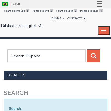
BRASIL
Ir para o conteúdo
1
Ir para o menu
2
Ir para a busca
3
Ir para o rodapé
4
Simplifique!
IDIOMAS
CONTRASTE
Comunica BR
Biblioteca digital MJ
Skip
Participe
navigation
Acesso à informação
Legislação
Canais
DSPACE MJ
SEARCH
Search: