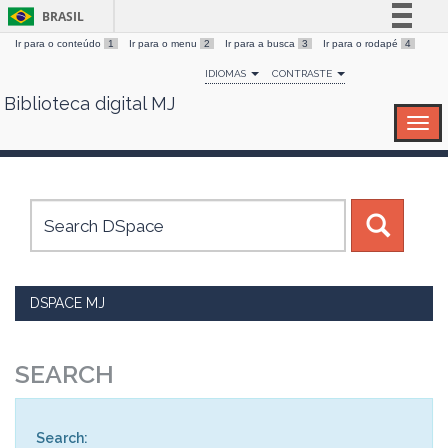
BRASIL
Ir para o conteúdo
1
Ir para o menu
2
Ir para a busca
3
Ir para o rodapé
4
Simplifique!
IDIOMAS
CONTRASTE
Comunica BR
Biblioteca digital MJ
Skip
Participe
navigation
Acesso à informação
Legislação
Canais
DSPACE MJ
SEARCH
Search: