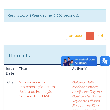
Results 1-1 of 1 (Search time: 0.001 seconds).
previous
1
next
Item hits:
Issue
Title
Author(s)
Date
2014
A Importância da
Galdino, Dália
Implementação de uma
Marinho Simões
;
Política de Formação
Araújo, Íris Dayana
Continuada na PMAL
Queiroz de
;
Souza,
Joyce de Oliveira
Bezerra de
;
Silva,