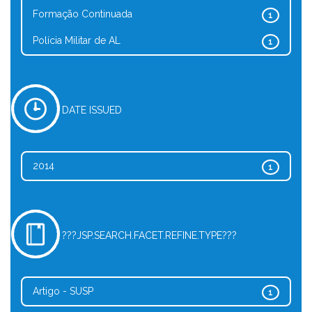
Formação Continuada
1
Polícia Militar de AL
1
DATE ISSUED
2014
1
???JSP.SEARCH.FACET.REFINE.TYPE???
Artigo - SUSP
1