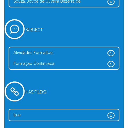
Souza, Joyce de Oliveira Bezerra de
1
SUBJECT
Atividades Formativas
1
Formação Continuada
1
HAS FILE(S)
true
1