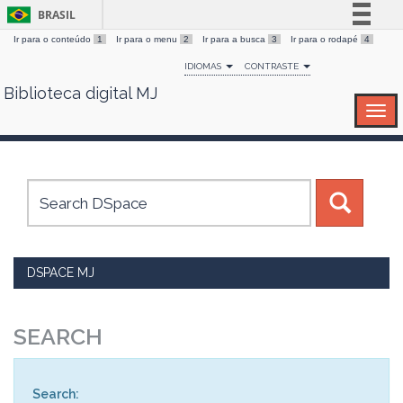
BRASIL
Ir para o conteúdo
1
Ir para o menu
2
Ir para a busca
3
Ir para o rodapé
4
Simplifique!
IDIOMAS
CONTRASTE
Comunica BR
Biblioteca digital MJ
Skip
Participe
navigation
Acesso à informação
Legislação
Canais
DSPACE MJ
SEARCH
Search: