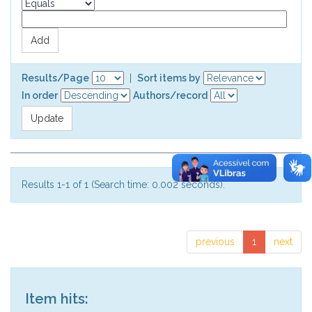
Results/Page
|
Sort items by
In order
Authors/record
Results 1-1 of 1 (Search time: 0.002 seconds).
previous
1
next
Item hits: