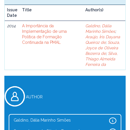
Issue
Title
Author(s)
Date
2014
A Importância da
Galdino, Dália
Implementação de uma
Marinho Simões
;
Política de Formação
Araújo, Íris Dayana
Continuada na PMAL
Queiroz de
;
Souza,
Joyce de Oliveira
Bezerra de
;
Silva,
Thiago Almeida
Ferreira da
AUTHOR
Galdino, Dália Marinho Simões
1