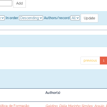
In order
Authors/record
previous
1
Author(s)
lítica de Formação
Galdino, Dália Marinho Simões
;
Araújo, Í