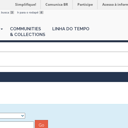
Simplifique!
Comunica BR
Participe
Acesso à infor
 a busca
3
Ir para o rodapé
4
COMMUNITIES
LINHA DO TEMPO
& COLLECTIONS