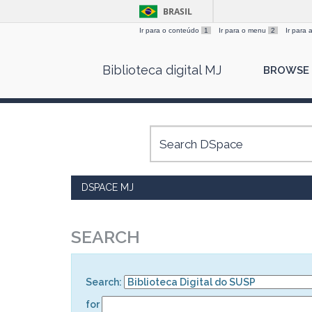
BRASIL
Ir para o conteúdo
1
Ir para o menu
2
Ir para
Skip
Biblioteca digital MJ
BROWSE
navigation
DSPACE MJ
SEARCH
Search:
for