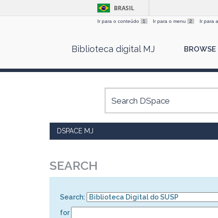
BRASIL
Ir para o conteúdo
1
Ir para o menu
2
Ir para
Skip
Biblioteca digital MJ
BROWSE
navigation
DSPACE MJ
SEARCH
Search:
for