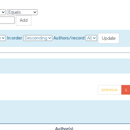
In order
Authors/record
previous
1
Author(s)