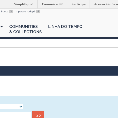
Simplifique!
Comunica BR
Participe
Acesso à infor
 a busca
3
Ir para o rodapé
4
COMMUNITIES
LINHA DO TEMPO
& COLLECTIONS