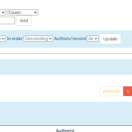
In order
Authors/record
previous
1
Author(s)