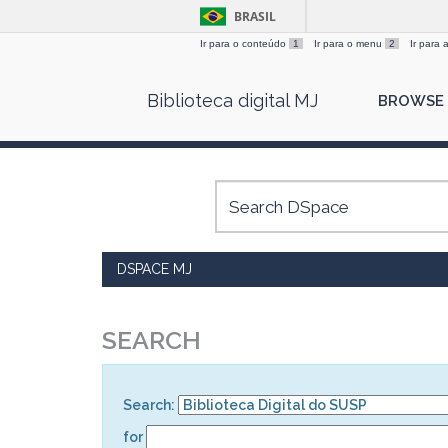
BRASIL
Ir para o conteúdo
1
Ir para o menu
2
Ir para
Skip
Biblioteca digital MJ
BROWSE
navigation
DSPACE MJ
SEARCH
Search:
for