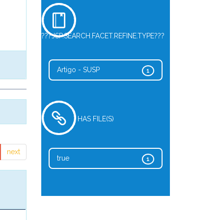
???JSP.SEARCH.FACET.REFINE.TYPE???
Artigo - SUSP
1
HAS FILE(S)
next
true
1