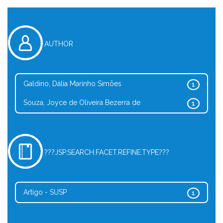
AUTHOR
Galdino, Dália Marinho Simões
1
Souza, Joyce de Oliveira Bezerra de
1
???JSP.SEARCH.FACET.REFINE.TYPE???
Artigo - SUSP
1