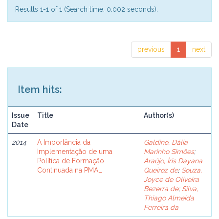
Results 1-1 of 1 (Search time: 0.002 seconds).
previous
1
next
Item hits:
Issue
Title
Author(s)
Date
2014
A Importância da
Galdino, Dália
Implementação de uma
Marinho Simões
;
Política de Formação
Araújo, Íris Dayana
Continuada na PMAL
Queiroz de
;
Souza,
Joyce de Oliveira
Bezerra de
;
Silva,
Thiago Almeida
Ferreira da