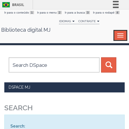
BRASIL
Ir para o conteúdo
1
Ir para o menu
2
Ir para a busca
3
Ir para o rodapé
4
Simplifique!
IDIOMAS
CONTRASTE
Comunica BR
Biblioteca digital MJ
Skip
Participe
navigation
Acesso à informação
Legislação
Canais
DSPACE MJ
SEARCH
Search: