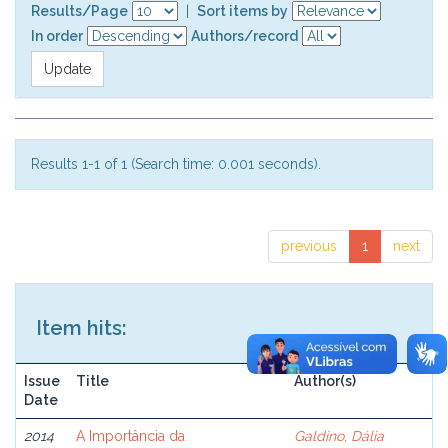
Results/Page
|
Sort items by
In order
Authors/record
Results 1-1 of 1 (Search time: 0.001 seconds).
previous
1
next
Item hits:
Issue
Title
Author(s)
Date
2014
A Importância da
Galdino, Dália