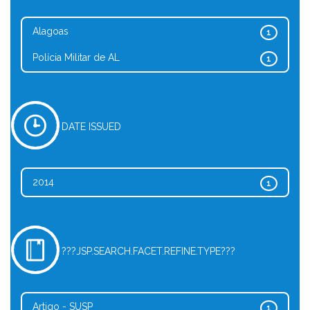
Alagoas
1
Polícia Militar de AL
1
DATE ISSUED
2014
1
???JSP.SEARCH.FACET.REFINE.TYPE???
Artigo - SUSP
1