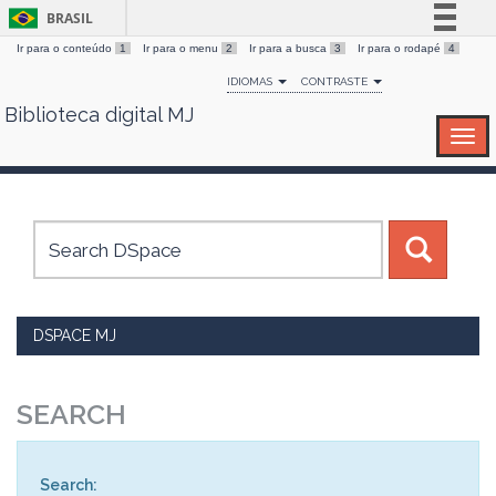
BRASIL
Ir para o conteúdo
1
Ir para o menu
2
Ir para a busca
3
Ir para o rodapé
4
Simplifique!
IDIOMAS
CONTRASTE
Comunica BR
Biblioteca digital MJ
Skip
Participe
navigation
Acesso à informação
Legislação
Canais
DSPACE MJ
SEARCH
Search: