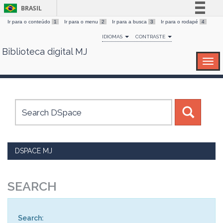
BRASIL
Ir para o conteúdo
1
Ir para o menu
2
Ir para a busca
3
Ir para o rodapé
4
Simplifique!
IDIOMAS
CONTRASTE
Comunica BR
Biblioteca digital MJ
Skip
Participe
navigation
Acesso à informação
Legislação
Canais
DSPACE MJ
SEARCH
Search: