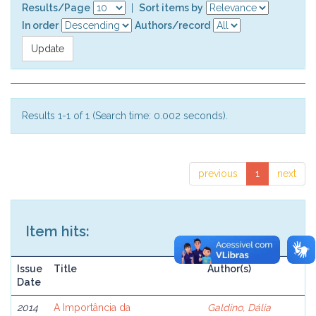
Results/Page
|
Sort items by
In order
Authors/record
Results 1-1 of 1 (Search time: 0.002 seconds).
previous
1
next
Item hits:
Issue
Title
Author(s)
Date
2014
A Importância da
Galdino, Dália