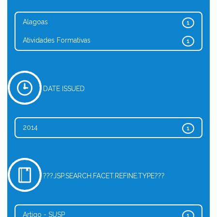
Alagoas
1
Atividades Formativas
1
DATE ISSUED
2014
1
???JSP.SEARCH.FACET.REFINE.TYPE???
Artigo - SUSP
1