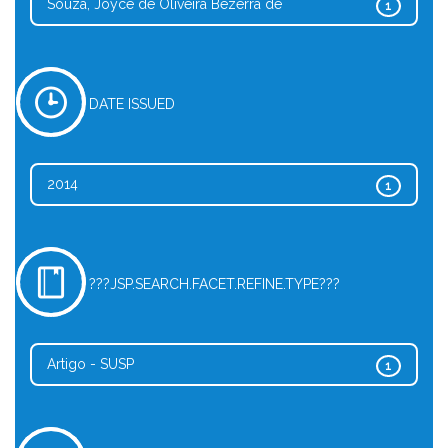
Souza, Joyce de Oliveira Bezerra de
1
DATE ISSUED
2014
1
???JSP.SEARCH.FACET.REFINE.TYPE???
Artigo - SUSP
1