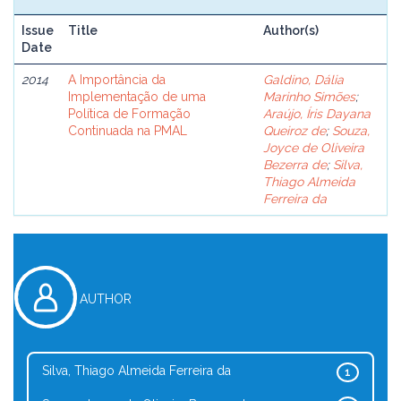
Issue
Title
Author(s)
Date
2014
A Importância da
Galdino, Dália
Implementação de uma
Marinho Simões
;
Política de Formação
Araújo, Íris Dayana
Continuada na PMAL
Queiroz de
;
Souza,
Joyce de Oliveira
Bezerra de
;
Silva,
Thiago Almeida
Ferreira da
AUTHOR
Silva, Thiago Almeida Ferreira da
1