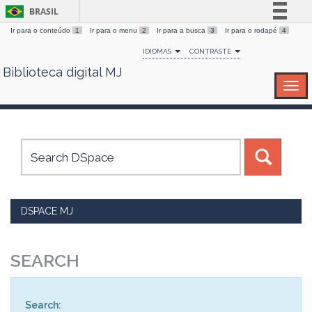
BRASIL
Ir para o conteúdo
1
Ir para o menu
2
Ir para a busca
3
Ir para o rodapé
4
Simplifique!
IDIOMAS
CONTRASTE
Comunica BR
Biblioteca digital MJ
Skip
Participe
navigation
Acesso à informação
Legislação
Canais
DSPACE MJ
SEARCH
Search: