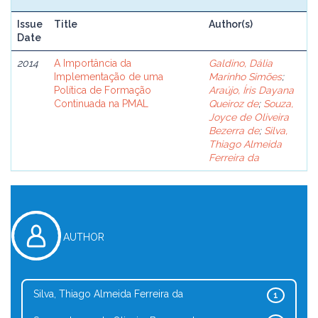
Issue
Title
Author(s)
Date
2014
A Importância da
Galdino, Dália
Implementação de uma
Marinho Simões
;
Política de Formação
Araújo, Íris Dayana
Continuada na PMAL
Queiroz de
;
Souza,
Joyce de Oliveira
Bezerra de
;
Silva,
Thiago Almeida
Ferreira da
AUTHOR
Silva, Thiago Almeida Ferreira da
1