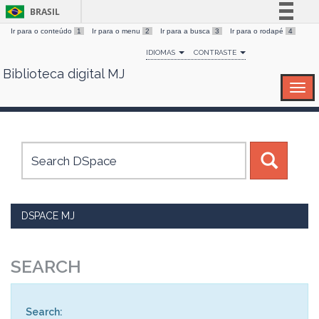
BRASIL
Ir para o conteúdo
1
Ir para o menu
2
Ir para a busca
3
Ir para o rodapé
4
Simplifique!
IDIOMAS
CONTRASTE
Comunica BR
Biblioteca digital MJ
Skip
Participe
navigation
Acesso à informação
Legislação
Canais
DSPACE MJ
SEARCH
Search: