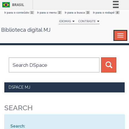
BRASIL
Ir para o conteúdo
1
Ir para o menu
2
Ir para a busca
3
Ir para o rodapé
4
Simplifique!
IDIOMAS
CONTRASTE
Comunica BR
Biblioteca digital MJ
Skip
Participe
navigation
Acesso à informação
Legislação
Canais
DSPACE MJ
SEARCH
Search: