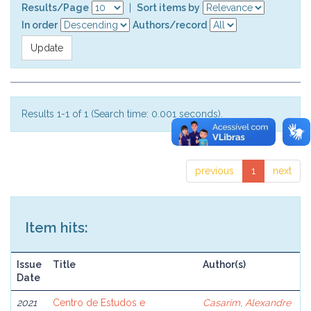
Results/Page
|
Sort items by
In order
Authors/record
Results 1-1 of 1 (Search time: 0.001 seconds).
previous
1
next
Item hits:
Issue
Title
Author(s)
Date
2021
Centro de Estudos e
Casarim, Alexandre