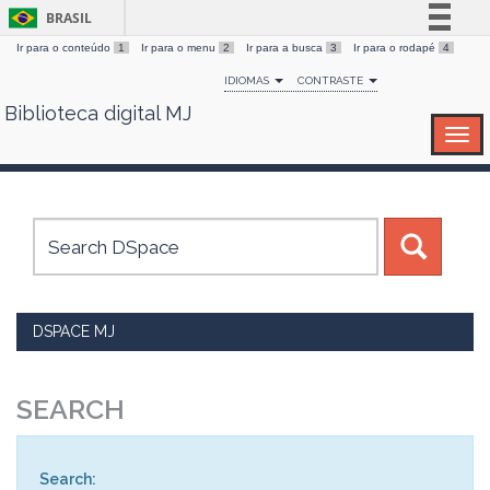
BRASIL
Ir para o conteúdo
1
Ir para o menu
2
Ir para a busca
3
Ir para o rodapé
4
Simplifique!
IDIOMAS
CONTRASTE
Comunica BR
Biblioteca digital MJ
Skip
Participe
navigation
Acesso à informação
Legislação
Canais
DSPACE MJ
SEARCH
Search: