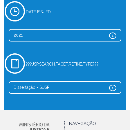
DATE ISSUED
2021
1
???JSP.SEARCH.FACET.REFINE.TYPE???
Dissertação - SUSP
1
NAVEGAÇÃO