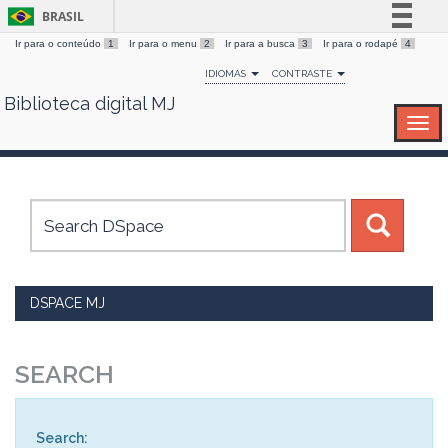
BRASIL
Ir para o conteúdo
1
Ir para o menu
2
Ir para a busca
3
Ir para o rodapé
4
Simplifique!
IDIOMAS
CONTRASTE
Comunica BR
Biblioteca digital MJ
Skip
Participe
navigation
Acesso à informação
Legislação
Canais
DSPACE MJ
SEARCH
Search: