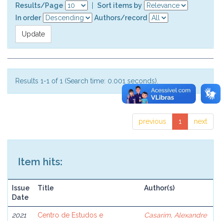
Results/Page
|
Sort items by
In order
Authors/record
Results 1-1 of 1 (Search time: 0.001 seconds).
previous
1
next
Item hits:
Issue
Title
Author(s)
Date
2021
Centro de Estudos e
Casarim, Alexandre