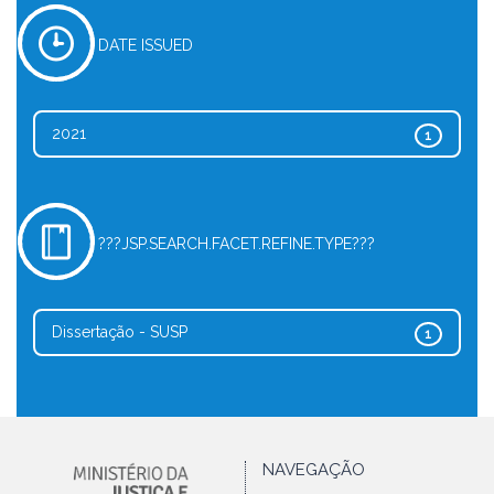
DATE ISSUED
2021
1
???JSP.SEARCH.FACET.REFINE.TYPE???
Dissertação - SUSP
1
NAVEGAÇÃO