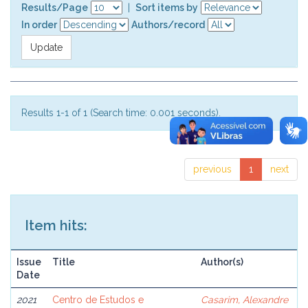
Results/Page
|
Sort items by
In order
Authors/record
Results 1-1 of 1 (Search time: 0.001 seconds).
previous
1
next
Item hits:
Issue
Title
Author(s)
Date
2021
Centro de Estudos e
Casarim, Alexandre