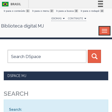
BRASIL
Ir para o conteúdo
1
Ir para o menu
2
Ir para a busca
3
Ir para o rodapé
4
Simplifique!
IDIOMAS
CONTRASTE
Comunica BR
Biblioteca digital MJ
Skip
Participe
navigation
Acesso à informação
Legislação
Canais
DSPACE MJ
SEARCH
Search: