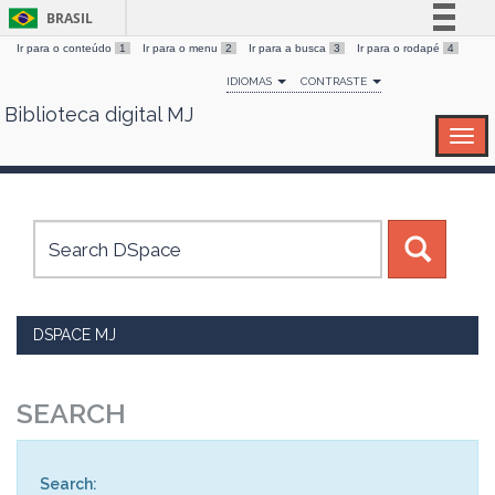
BRASIL
Ir para o conteúdo
1
Ir para o menu
2
Ir para a busca
3
Ir para o rodapé
4
Simplifique!
IDIOMAS
CONTRASTE
Comunica BR
Biblioteca digital MJ
Skip
Participe
navigation
Acesso à informação
Legislação
Canais
DSPACE MJ
SEARCH
Search: