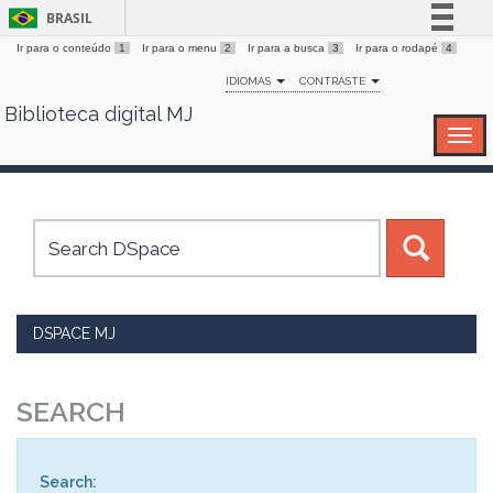
BRASIL
Ir para o conteúdo
1
Ir para o menu
2
Ir para a busca
3
Ir para o rodapé
4
Simplifique!
IDIOMAS
CONTRASTE
Comunica BR
Biblioteca digital MJ
Skip
Participe
navigation
Acesso à informação
Legislação
Canais
DSPACE MJ
SEARCH
Search: