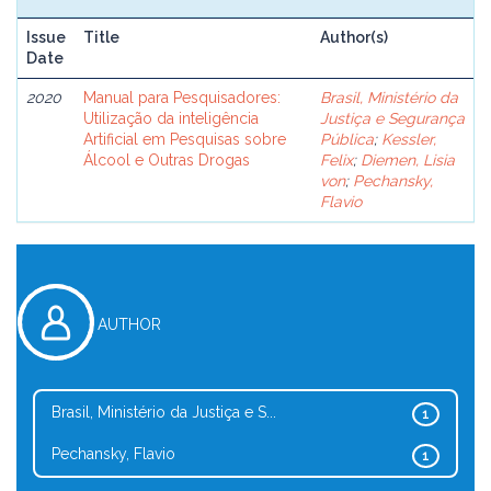
Issue
Title
Author(s)
Date
2020
Manual para Pesquisadores:
Brasil, Ministério da
Utilização da inteligência
Justiça e Segurança
Artificial em Pesquisas sobre
Pública
;
Kessler,
Álcool e Outras Drogas
Felix
;
Diemen, Lisia
von
;
Pechansky,
Flavio
AUTHOR
Brasil, Ministério da Justiça e S...
1
Pechansky, Flavio
1