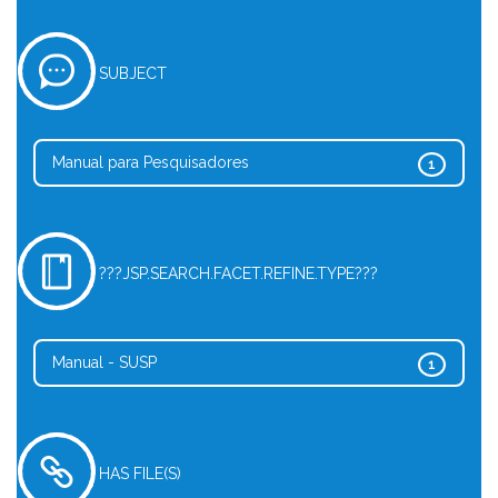
SUBJECT
Manual para Pesquisadores
1
???JSP.SEARCH.FACET.REFINE.TYPE???
Manual - SUSP
1
HAS FILE(S)