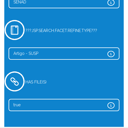
SENAD
1
???JSP.SEARCH.FACET.REFINE.TYPE???
Artigo - SUSP
1
HAS FILE(S)
true
1