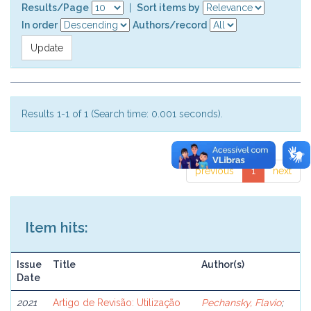
Results/Page
|
Sort items by
In order
Authors/record
Results 1-1 of 1 (Search time: 0.001 seconds).
previous
1
next
Item hits:
Issue
Title
Author(s)
Date
2021
Artigo de Revisão: Utilização
Pechansky, Flavio
;