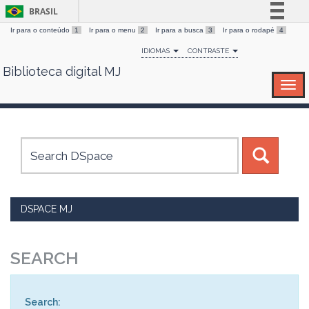
BRASIL
Ir para o conteúdo
1
Ir para o menu
2
Ir para a busca
3
Ir para o rodapé
4
Simplifique!
IDIOMAS
CONTRASTE
Comunica BR
Biblioteca digital MJ
Skip
Participe
navigation
Acesso à informação
Legislação
Canais
DSPACE MJ
SEARCH
Search: