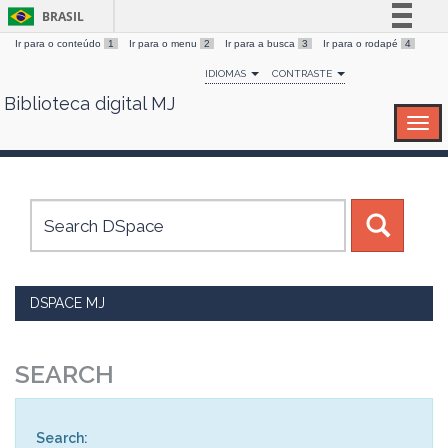
BRASIL
Ir para o conteúdo
1
Ir para o menu
2
Ir para a busca
3
Ir para o rodapé
4
Simplifique!
IDIOMAS
CONTRASTE
Comunica BR
Biblioteca digital MJ
Skip
Participe
navigation
Acesso à informação
Legislação
Canais
DSPACE MJ
SEARCH
Search: