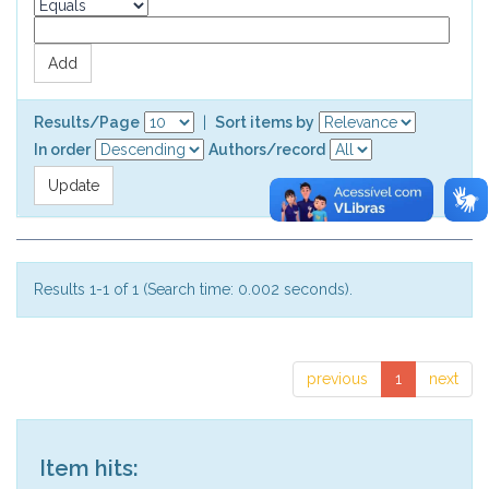
Results/Page
|
Sort items by
In order
Authors/record
Results 1-1 of 1 (Search time: 0.002 seconds).
previous
1
next
Item hits: