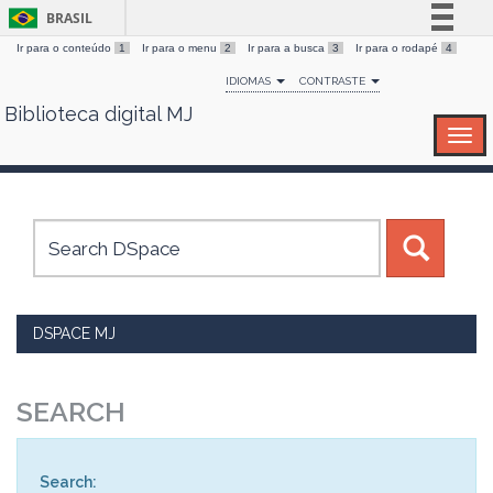
BRASIL
Ir para o conteúdo
1
Ir para o menu
2
Ir para a busca
3
Ir para o rodapé
4
Simplifique!
IDIOMAS
CONTRASTE
Comunica BR
Biblioteca digital MJ
Skip
Participe
navigation
Acesso à informação
Legislação
Canais
DSPACE MJ
SEARCH
Search: