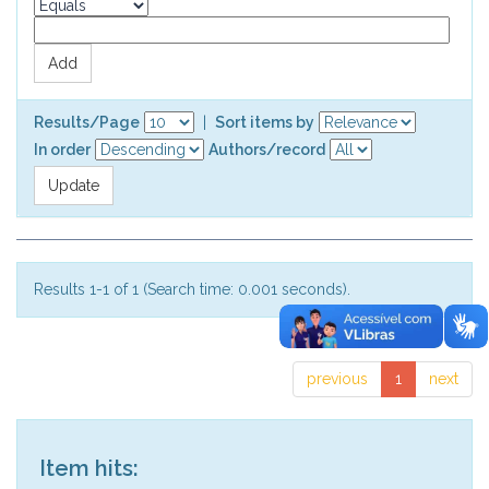
Results/Page
|
Sort items by
In order
Authors/record
Results 1-1 of 1 (Search time: 0.001 seconds).
previous
1
next
Item hits: