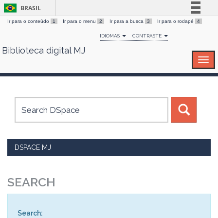
BRASIL
Ir para o conteúdo
1
Ir para o menu
2
Ir para a busca
3
Ir para o rodapé
4
Simplifique!
IDIOMAS
CONTRASTE
Comunica BR
Biblioteca digital MJ
Skip
Participe
navigation
Acesso à informação
Legislação
Canais
DSPACE MJ
SEARCH
Search: