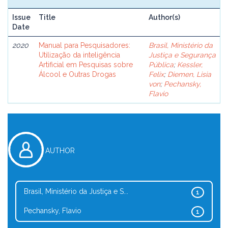
Issue
Title
Author(s)
Date
2020
Manual para Pesquisadores:
Brasil, Ministério da
Utilização da inteligência
Justiça e Segurança
Artificial em Pesquisas sobre
Pública
;
Kessler,
Álcool e Outras Drogas
Felix
;
Diemen, Lisia
von
;
Pechansky,
Flavio
AUTHOR
Brasil, Ministério da Justiça e S...
1
Pechansky, Flavio
1