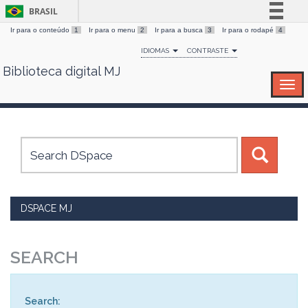
BRASIL
Ir para o conteúdo
1
Ir para o menu
2
Ir para a busca
3
Ir para o rodapé
4
Simplifique!
IDIOMAS
CONTRASTE
Comunica BR
Biblioteca digital MJ
Skip
Participe
navigation
Acesso à informação
Legislação
Canais
DSPACE MJ
SEARCH
Search: