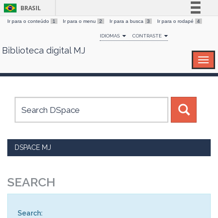
BRASIL
Ir para o conteúdo
1
Ir para o menu
2
Ir para a busca
3
Ir para o rodapé
4
Simplifique!
IDIOMAS
CONTRASTE
Comunica BR
Biblioteca digital MJ
Skip
Participe
navigation
Acesso à informação
Legislação
Canais
DSPACE MJ
SEARCH
Search: