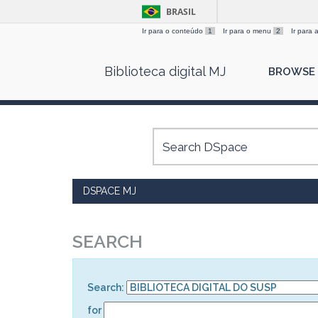
BRASIL
Ir para o conteúdo
1
Ir para o menu
2
Ir para
Skip
Biblioteca digital MJ
BROWSE
navigation
DSPACE MJ
SEARCH
Search:
for