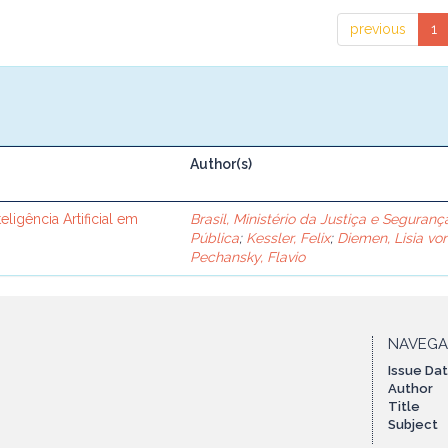
previous
1
Author(s)
ligência Artificial em
Brasil, Ministério da Justiça e Seguranç
Pública
;
Kessler, Felix
;
Diemen, Lisia vo
Pechansky, Flavio
NAVEG
Issue Da
Author
Title
Subject