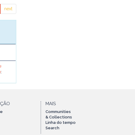
next
a
n
;
AÇÃO
MAIS
te
Communities
& Collections
Linha do tempo
Search