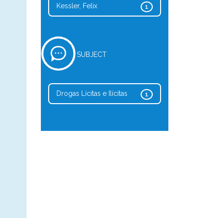
Kessler, Felix
1
SUBJECT
Drogas Lícitas e Ilícitas
1