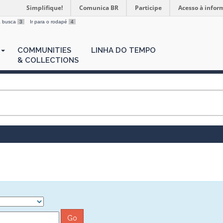
Simplifique!
Comunica BR
Participe
Acesso à infor
 a busca
3
Ir para o rodapé
4
COMMUNITIES
LINHA DO TEMPO
& COLLECTIONS