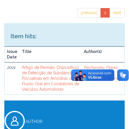
previous
1
next
Item hits:
Issue
Title
Author(s)
Date
2021
Artigo de Revisão: Dispositivos
Pechansky, Flavio
;
de Detecção de Substâncias
Kessler, Felix
;
Psicoativas em Amostras de
Diemen, Lisia von
Fluido Oral em Condutores de
Veículos Automotores
AUTHOR