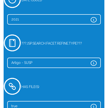
DATE ISSUED
2021
1
???JSP.SEARCH.FACET.REFINE.TYPE???
Artigo - SUSP
1
HAS FILE(S)
true
1