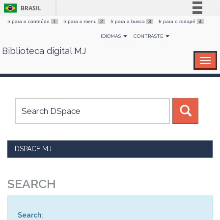
BRASIL
Ir para o conteúdo
1
Ir para o menu
2
Ir para a busca
3
Ir para o rodapé
4
Simplifique!
IDIOMAS
CONTRASTE
Comunica BR
Biblioteca digital MJ
Skip
Participe
navigation
Acesso à informação
Legislação
Canais
DSPACE MJ
SEARCH
Search: